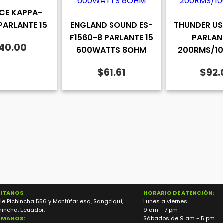
CE KAPPA-
PARLANTE 15
ENGLAND SOUND ES-
THUNDER US
F1560-8 PARLANTE 15
PARLAN
40.00
600WATTS 8OHM
200RMS/1
$
61.61
$
92.
SITANOS
HORARIO DE ATENCIÓN:
le Pichincha 556 y Montúfar esq, Sangolquí,
Lunes a viernes
hincha, Ecuador.
9 am - 7 pm
ÁMANOS:
Sábados de 9 am - 5 pm