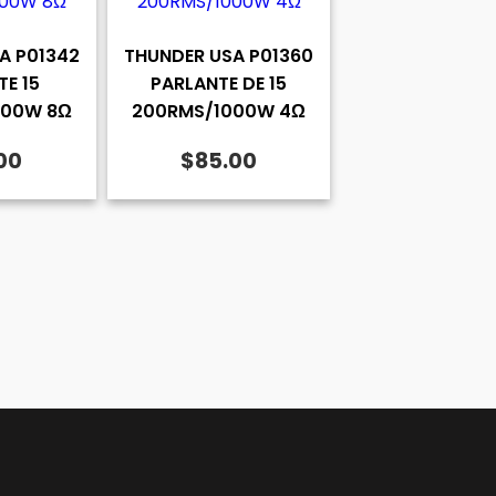
A P01342
THUNDER USA P01360
TE 15
PARLANTE DE 15
000W 8Ω
200RMS/1000W 4Ω
00
$
85.00