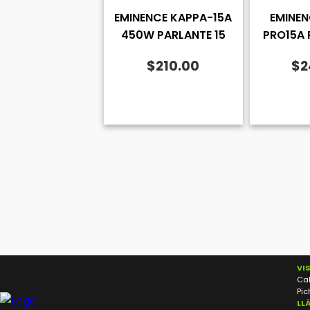
EMINENCE KAPPA-15A
EMINEN
450W PARLANTE 15
PRO15A 
$
210.00
$
2
VI
Cal
Pic
LL