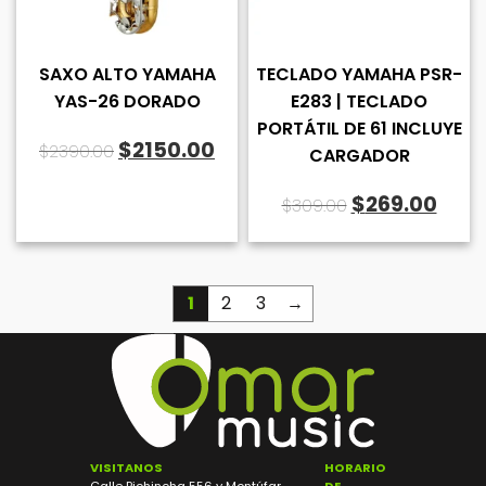
SAXO ALTO YAMAHA
TECLADO YAMAHA PSR-
YAS-26 DORADO
E283 | TECLADO
PORTÁTIL DE 61 INCLUYE
El
El
$
2150.00
$
2390.00
CARGADOR
precio
precio
El
El
$
269.00
$
309.00
original
actual
precio
prec
era:
es:
original
actu
$2390.00.
$2150.00.
era:
es:
1
2
3
→
$309.00.
$269
VISITANOS
HORARIO