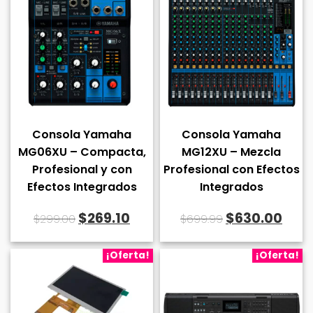
$918.55.
$826.69.
Consola Yamaha
Consola Yamaha
MG06XU – Compacta,
MG12XU – Mezcla
Profesional y con
Profesional con Efectos
Efectos Integrados
Integrados
El
El
El
El
$
269.10
$
630.00
$
299.00
$
699.99
precio
precio
precio
prec
original
actual
original
act
¡Oferta!
¡Oferta!
era:
es:
era:
es:
$299.00.
$269.10.
$699.99.
$630