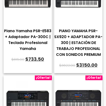
Piano Yamaha PSR-E583
PIANO YAMAHA PSR-
+ Adaptador PA-300C |
SX920 + ADAPTADOR PA-
Teclado Profesional
300 | ESTACIÓN DE
Yamaha
TRABAJO PROFESIONAL
CON SONIDOS PREMIUM
El
El
$
733.50
$
815.00
El
El
$
3150.00
precio
precio
$
3622.00
precio
pre
original
actual
original
act
¡Oferta!
¡Oferta!
era:
es:
era:
es:
$815.00.
$733.50.
$3622.00.
$31