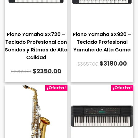
Piano Yamaha SX720 –
Piano Yamaha SX920 –
Teclado Profesional con
Teclado Profesional
Sonidos y Ritmos de Alta
Yamaha de Alta Gama
Calidad
El
El
$
3180.00
$
3657.00
El
El
$
2350.00
$
2702.50
precio
pre
precio
precio
original
act
original
actual
¡Oferta!
¡Oferta!
era:
es:
era:
es:
$3657.00.
$31
$2702.50.
$2350.00.