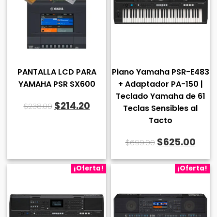
PANTALLA LCD PARA
Piano Yamaha PSR-E483
YAMAHA PSR SX600
+ Adaptador PA-150 |
Teclado Yamaha de 61
El
El
$
214.20
$
238.00
Teclas Sensibles al
precio
precio
Tacto
original
actual
El
El
$
625.00
$
699.00
era:
es:
precio
prec
$238.00.
$214.20.
original
actu
¡Oferta!
¡Oferta!
era:
es:
$699.00.
$625