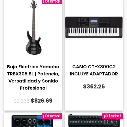
¡Oferta!
Bajo Eléctrico Yamaha
CASIO CT-X800C2
TRBX305 BL | Potencia,
INCLUYE ADAPTADOR
Versatilidad y Sonido
$
362.25
Profesional
El
El
$
826.69
$
918.55
precio
precio
original
actual
¡Oferta!
¡Oferta!
era:
es: