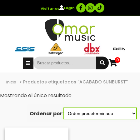
LogIn
Visítanos
0
> Productos etiquetados “ACABADO SUNBURST”
Inicio
Mostrando el único resultado