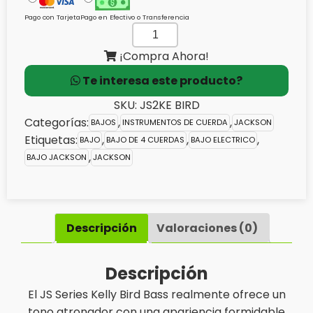
Pago con Tarjeta
Pago en Efectivo o Transferencia
BAJO
ELECTRICO
¡Compra Ahora!
JACKSON
Te interesa este producto?
JS2KE
BIRD
SKU:
JS2KE BIRD
cantidad
Categorías:
,
,
BAJOS
INSTRUMENTOS DE CUERDA
JACKSON
Etiquetas:
,
,
,
BAJO
BAJO DE 4 CUERDAS
BAJO ELECTRICO
,
BAJO JACKSON
JACKSON
Descripción
Valoraciones (0)
Descripción
El JS Series Kelly Bird Bass realmente ofrece un
tono atronador con una apariencia formidable