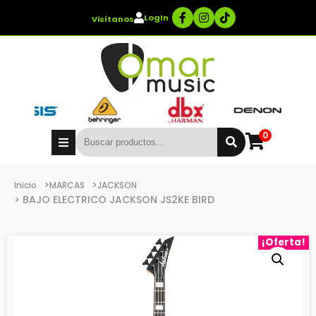
LogIn
Visítanos
0
>
>
Inicio
MARCAS
JACKSON
> BAJO ELECTRICO JACKSON JS2KE BIRD
¡Oferta!