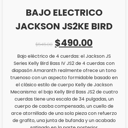
BAJO ELECTRICO
JACKSON JS2KE BIRD
El
El
$
490.00
$
545.00
precio
precio
Bajo eléctrico de 4 cuerdas: el Jackson JS
Series Kelly Bird Bass IV JS2 de 4 cuerdas con
original
actual
diapasón Amaranth realmente ofrece un tono
truenoso con un aspecto formidable basado en
era:
es:
el clásico estilo de cuerpo Kelly de Jackson
Mecanismo: el bajo Kelly Bird Bass JS2 de cuatro
$545.00.
$490.00
cuerdas tiene una escala de 34 pulgadas, un
cuerpo de caoba compensado, un cuello de
arce atornillado de una sola pieza con refuerzo
de grafito, una junta de bufanda y un acabado
satinado en la parte posterior