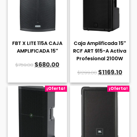
FBT X LITE 115A CAJA
Caja Amplificada 15″
AMPLIFICADA 15″
RCF ART 915-A Activa
Profesional 2100W
El
El
$
680.00
$
759.00
El
El
$
1169.10
precio
precio
$
1299.00
precio
prec
original
actual
original
actu
¡Oferta!
¡Oferta!
era:
es:
era:
es:
$759.00.
$680.00.
$1299.00.
$1169