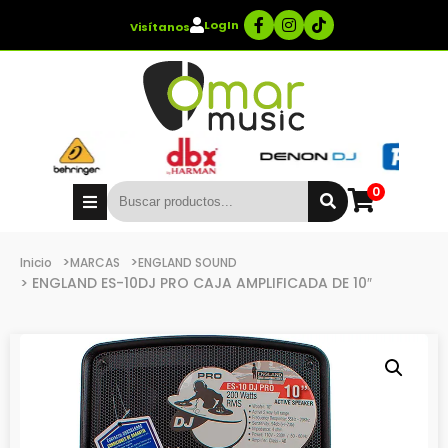
LogIn
Visítanos
0
>
>
Inicio
MARCAS
ENGLAND SOUND
> ENGLAND ES-10DJ PRO CAJA AMPLIFICADA DE 10″