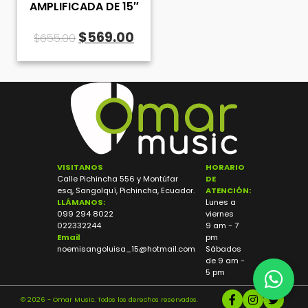
AMPLIFICADA DE 15″
El
El
$
569.00
$
655.00
precio
precio
original
actual
era:
es:
$655.00.
$569.00.
VISITANOS
HORARIO
Calle Pichincha 556 y Montúfar
DE
esq, Sangolquí, Pichincha, Ecuador.
ATENCIÓN:
LLÁMANOS:
Lunes a
099 294 8022
viernes
022332244
9 am - 7
Email
pm
noemisangoluisa_15@hotmail.com
Sábados
de 9 am -
5 pm
© 2026 - Omar Music. Todos los derechos reservados.