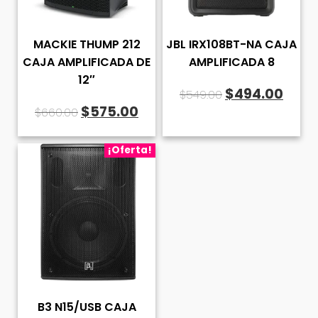
MACKIE THUMP 212
JBL IRX108BT-NA CAJA
CAJA AMPLIFICADA DE
AMPLIFICADA 8
12″
El
El
$
494.00
$
549.00
El
El
$
575.00
$
660.00
precio
prec
precio
precio
original
actu
original
actual
¡Oferta!
era:
es:
era:
es:
$549.00.
$494
$660.00.
$575.00.
B3 N15/USB CAJA